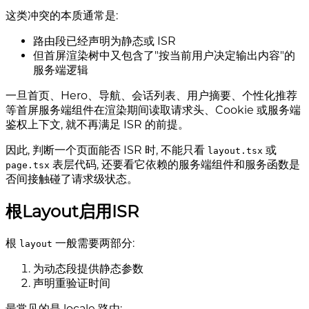
这类冲突的本质通常是:
路由段已经声明为静态或 ISR
但首屏渲染树中又包含了"按当前用户决定输出内容"的
服务端逻辑
一旦首页、Hero、导航、会话列表、用户摘要、个性化推荐
等首屏服务端组件在渲染期间读取请求头、Cookie 或服务端
鉴权上下文, 就不再满足 ISR 的前提。
因此, 判断一个页面能否 ISR 时, 不能只看
或
layout.tsx
表层代码, 还要看它依赖的服务端组件和服务函数是
page.tsx
否间接触碰了请求级状态。
根Layout启用ISR
根
一般需要两部分:
layout
为动态段提供静态参数
声明重验证时间
最常见的是 locale 路由: