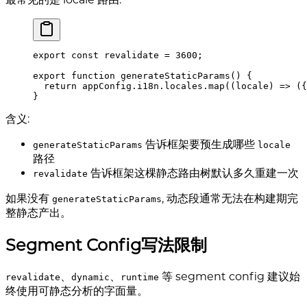
export
 const
 revalidate 
=
 3600
;
export
 function
 generateStaticParams
()
 {
  return
 appConfig
.
i18n
.
locales
.
map
(
(
locale
)
 =>
 (
{
}
含义:
告诉框架要预生成哪些
generateStaticParams
locale
路径
告诉框架这棵静态路由树默认多久重建一次
revalidate
如果没有
, 动态段通常无法在构建期完
generateStaticParams
整静态产出。
Segment Config写法限制
、
、
等 segment config 建议始
revalidate
dynamic
runtime
终使用可静态分析的字面量。