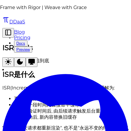
Frame with Rigor | Weave with Grace
DDaaS
Blog
Pricing
Docs
ISR Skills
Preview
网页缓存链路一追到底
ISR是什么
ISR(Incremental Static Regeneration)可以理解为:
页面先按静态内容产出
内容在一段时间内直接命中缓存
超过重验证时间后, 由后续请求触发后台重建
重建成功后, 新内容替换旧缓存
它不是"每次请求都重新渲染", 也不是"永远不变的纯静态文件",