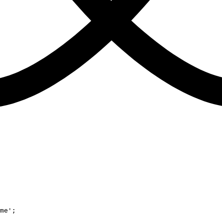
me'
;