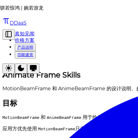
骈若惊鸿 | 婉若游龙
DDaaS
真知见闻
价格方案
产品说明
功能速览
Animate Frame Skills
MotionBeamFrame 和 AnimeBeamFrame 的设计
目标
和
用于给任意内容外层增加"
MotionBeamFrame
AnimeBeamFrame
应用方优先使用
只有需要和
生态保持
MotionBeamFrame
animejs