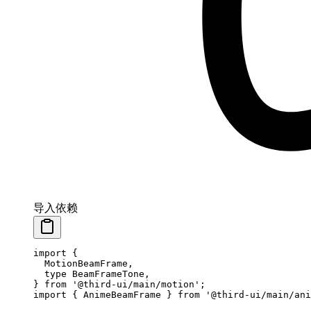
导入依赖
import
 {
  MotionBeamFrame
,
  type
 BeamFrameTone
,
}
 from
 '@third-ui/main/motion'
;
import
 {
 AnimeBeamFrame 
}
 from
 '@third-ui/main/ani