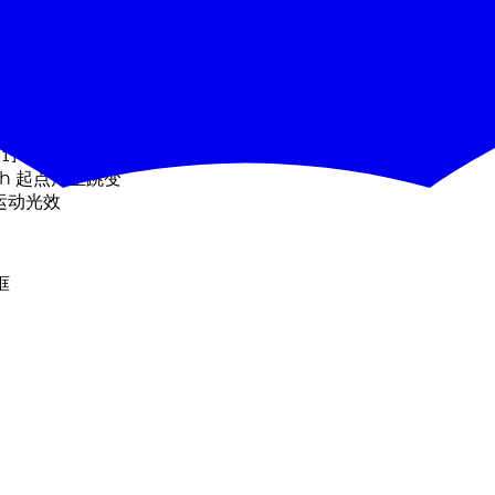
上不同:
-1]
ath 起点产生跳变
制运动光效
框