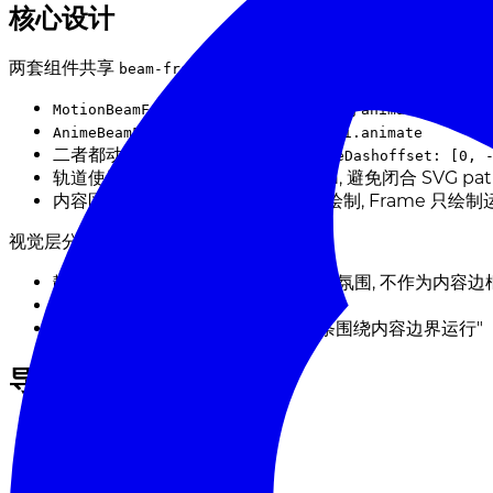
核心设计
两套组件共享
的视觉层, 只在动画驱动
beam-frame-config.tsx
使用
的
MotionBeamFrame
motion/react
animate
使用
的
AnimeBeamFrame
animejs
waapi.animate
二者都动画同一个 SVG
的
<g>
strokeDashoffset: [0, 
轨道使用开放的双圈 rounded path, 避免闭合 SVG p
内容区真实边框交给
自己绘制, Frame 只绘
children
视觉层分为三类:
静态 ambient glow: 整圈柔光, 提供氛围, 不作为内容边
移动 aura: 短光圈, 位于运动线头部
移动 trace: 较长线段, 明确表现"线条围绕内容边界运行"
导入