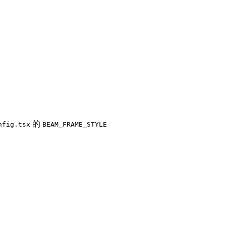
的
nfig.tsx
BEAM_FRAME_STYLE