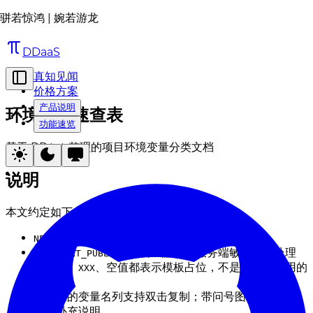
骈若惊鸿 | 婉若游龙
DDaaS
真知见闻
价格方案
产品说明
环境变量速查表
功能速览
基于 RR.txt 整理的项目环境变量分类文档
说明
本文约定如下：
开头的变量会暴露到前端
NEXT_PUBLIC_
不带
的变量默认按服务端敏感配置处理
NEXT_PUBLIC_
、
、空值都表示模板占位，不是可直接使用的
YOURS-
XXX
真实值
表格里的变量名列支持双击复制；带问号图标的字段可
查看补充说明