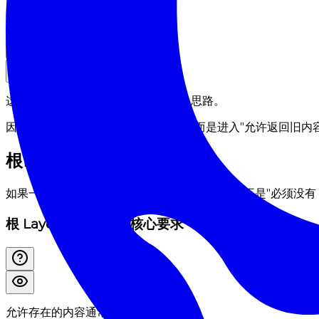
ISR 生命周期
这本质上是 stale-while-revalidate 思路。
因此, ISR 的"过期"不是立即不可访问, 而是进入"允许返回旧内
根Layout配置ISR
如果一个站点的根
想支持 ISR, 核心要求不是"必须没有
layout
根 Layout 走 ISR 的核心要求
允许存在的内容通常包括: