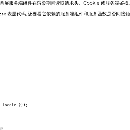
服务端组件在渲染期间读取请求头、Cookie 或服务端鉴权上下
表层代码, 还要看它依赖的服务端组件和服务函数是否间接
tsx
 locale 
}
))
;
径