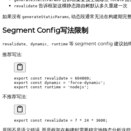
告诉框架这棵静态路由树默认多久重建一次
revalidate
如果没有
, 动态段通常无法在构建期完
generateStaticParams
Segment Config写法限制
、
、
等 segment config 
revalidate
dynamic
runtime
推荐写法:
export
 const
 revalidate 
=
 604800
;
export
 const
 dynamic 
=
 'force-dynamic'
;
export
 const
 runtime 
=
 'nodejs'
;
不推荐写法:
export
 const
 revalidate 
=
 7
 *
 24
 *
 3600
;
原因不是语义错误, 而是框架在构建时需要稳定地静态分析这