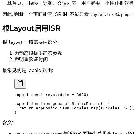
一旦首页、Hero、导航、会话列表、用户摘要、个性化推荐等首屏
因此, 判断一个页面能否 ISR 时, 不能只看
或
layout.tsx
page.
根Layout启用ISR
根
一般需要两部分:
layout
为动态段提供静态参数
声明重验证时间
最常见的是 locale 路由:
export
 const
 revalidate 
=
 3600
;
export
 function
 generateStaticParams
()
 {
  return
 appConfig
.
i18n
.
locales
.
map
(
(
locale
)
 =>
 (
{
}
含义:
告诉框架要预生成哪些
路
generateStaticParams
locale