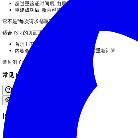
超过重验证时间后, 由后续请求触发后台重建
重建成功后, 新内容替换旧缓存
它不是"每次请求都重新渲染", 也不是"永远不变的纯静态文件"
适合 ISR 的页面通常具备两个特征:
首屏 HTML 对所有访问者应当一致
内容会更新, 但不要求每次请求都实时重新计算
常见例子:
常见 ISR 页面
ISR过期与重建机制
当页面声明了
:
revalidate = 3600