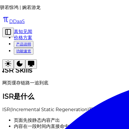
骈若惊鸿 | 婉若游龙
DDaaS
真知见闻
价格方案
产品说明
功能速览
ISR Skills
网页缓存链路一追到底
ISR是什么
ISR(Incremental Static Regeneration)可以理解为:
页面先按静态内容产出
内容在一段时间内直接命中缓存